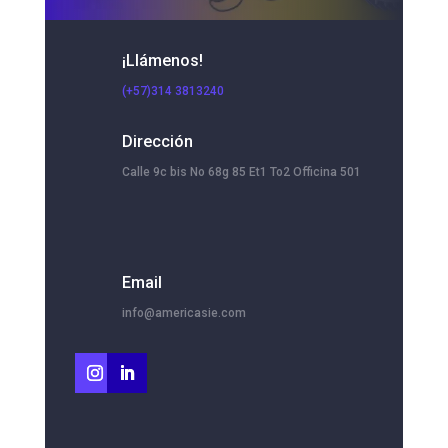
¡Llámenos!
(+57)314 3813240
Dirección
Calle 9c bis No 68g 85 Et1 To2 Officina 501
Email
info@americasie.com