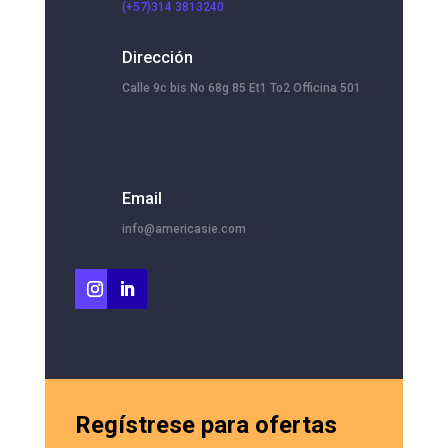
(+57)314 3813240
Dirección
Calle 9c bis No 68g 85 Et1 To2 Officina 501
Email
info@americasie.com
Regístrese para ofertas