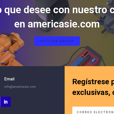
o que desee con nuestro 
en americasie.com
COTIZAR AHORA
Email
Regístrese 
info@americasie.com
exclusivas,