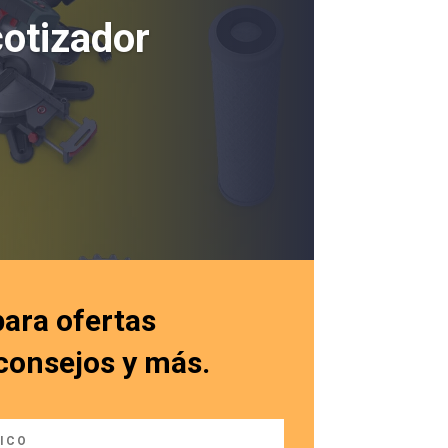
cotizador
para ofertas
 consejos y más.