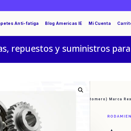
petes Anti-fatiga
Blog Americas IE
Mi Cuenta
Carrit
s, repuestos y suministros para
/ Acople Flexible Corriente Ref: E5 (elastomero) Marca R
RODAMIEN