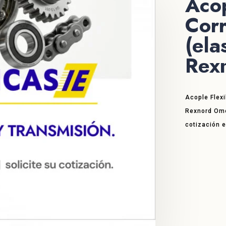
Acop
Corr
(ela
Rex
Acople Flexi
Rexnord Ome
cotización 