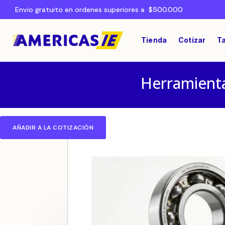
Envio gratuito en ordenes superiores a $500.000
Tienda
Cotizar
Ta
Herramienta
AÑADIR A LA COTIZACIÓN
Home
RODAMIENTOS Y TRANSMISIÓN
/