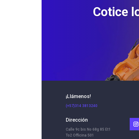
Cotice l
¡Llámenos!
(+57)314 3813240
Dirección
Calle 9c bis No 68g 85 Et1
To2 Officina 501