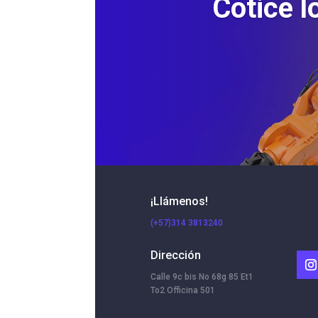
Cotice l
¡Llámenos!
(+57)314 3813240
Dirección
Calle 9c bis No 68g 85 Et1
To2 Officina 501