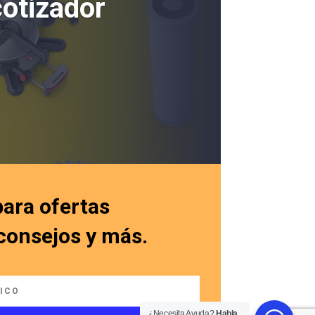
cotizador
para ofertas
 consejos y más.
¿Necesita Ayuda?
Habla