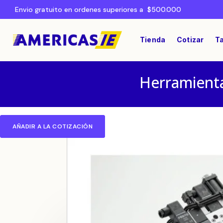
Envio gratuito en ordenes superiores a $500.000
Tienda
Cotizar
Ta
Herramienta
AÑADIR A LA COTIZACIÓN
Home
NEUMÁTICA
/
/ Actuador Rotante