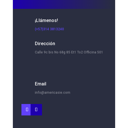
¡Llámenos!
(+57)314 3813240
Dirección
Calle 9c bis No 68g 85 Et1 To2 Officina 501
Email
info@americasie.com