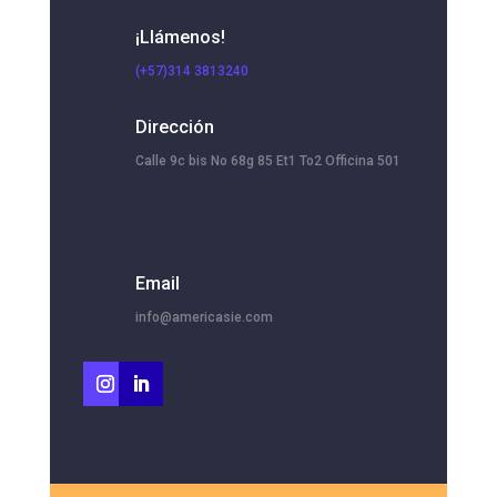
¡Llámenos!
(+57)314 3813240
Dirección
Calle 9c bis No 68g 85 Et1 To2 Officina 501
Email
info@americasie.com