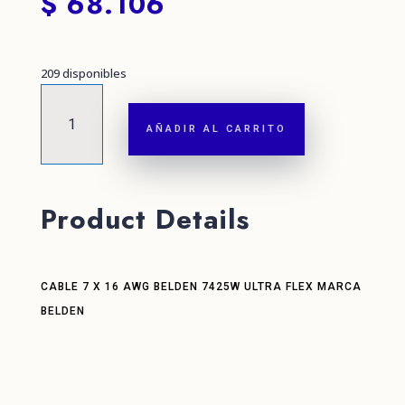
$
68.106
209 disponibles
CABLE
7
AÑADIR AL CARRITO
X
16
AWG
BELDEN
Product Details
7425W
ULTRA
FLEX
MARCA
CABLE 7 X 16 AWG BELDEN 7425W ULTRA FLEX MARCA
BELDEN
BELDEN
cantidad