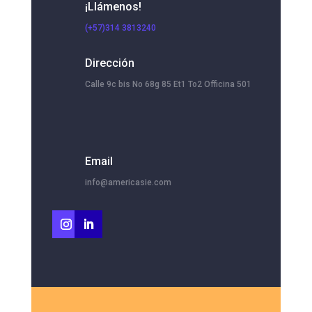
¡Llámenos!
(+57)314 3813240
Dirección
Calle 9c bis No 68g 85 Et1 To2 Officina 501
Email
info@americasie.com