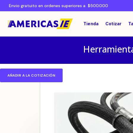
Envio gratuito en ordenes superiores a $500.000
Tienda
Cotizar
Ta
Herramienta
AÑADIR A LA COTIZACIÓN
Home
CABLES Y CONECTORES
/
/ Cable