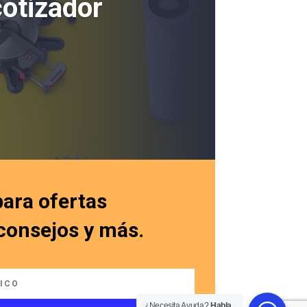
cotizador
para ofertas
 consejos y más.
¿Necesita Ayuda?
Habla