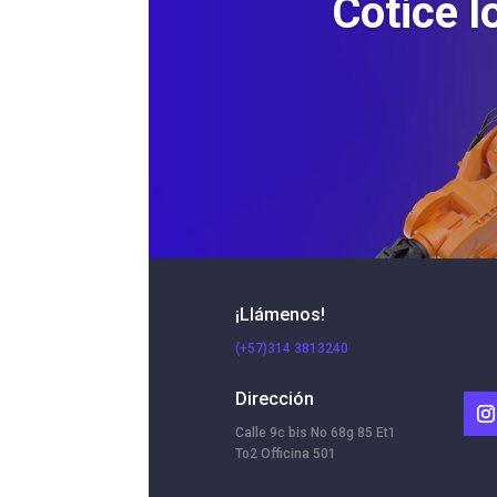
Cotice l
¡Llámenos!
(+57)314 3813240
Dirección
Calle 9c bis No 68g 85 Et1
To2 Officina 501