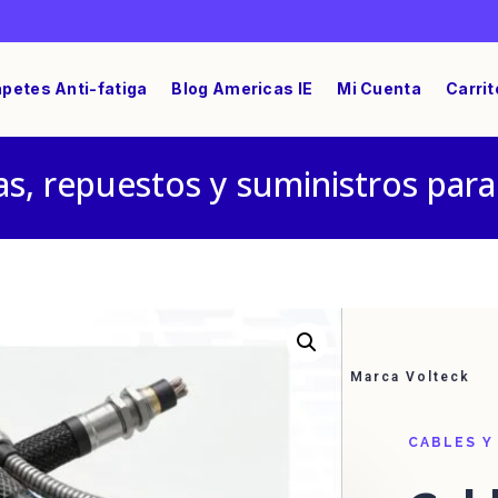
petes Anti-fatiga
Blog Americas IE
Mi Cuenta
Carrit
s, repuestos y suministros para
 AWG10 THW-LS / THHW-LS Rollo X 100 M Marca Volteck
CABLES Y