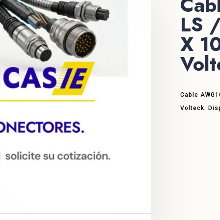
Cab
LS 
X 1
Volt
Cable AWG10
Volteck. Dis