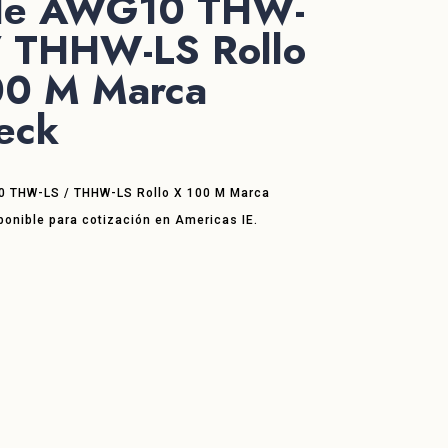
le AWG10 THW-
/ THHW-LS Rollo
00 M Marca
eck
 THW-LS / THHW-LS Rollo X 100 M Marca
ponible para cotización en Americas IE.