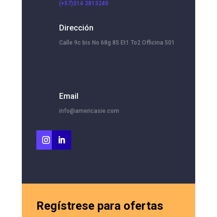
(+57)314 3813240
Dirección
Calle 9c bis No 68g 85 Et1 To2 Officina 501
Email
info@americasie.com
Regístrese para ofertas