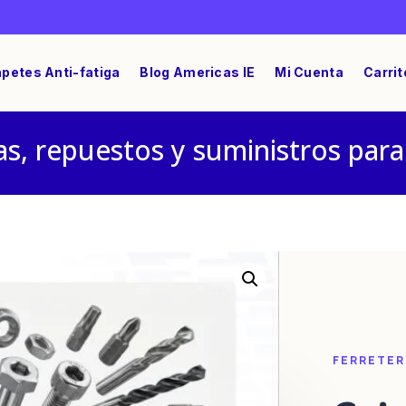
petes Anti-fatiga
Blog Americas IE
Mi Cuenta
Carrit
s, repuestos y suministros para
da Lateral 70.350.1628.0
FERRETER