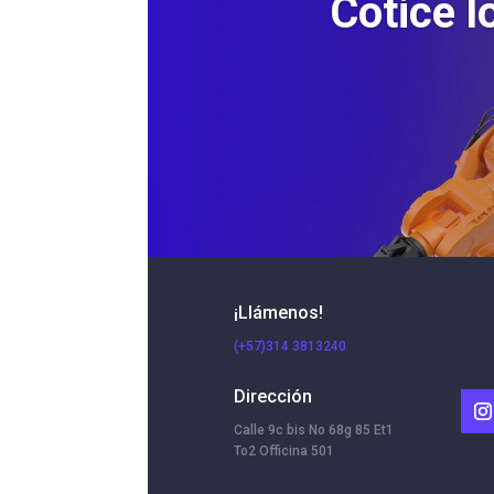
Cotice l
¡Llámenos!
(+57)314 3813240
Dirección
Calle 9c bis No 68g 85 Et1
To2 Officina 501