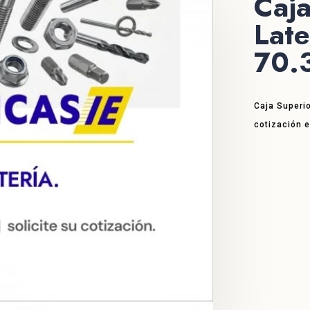
Caja
Late
70.
Caja Superio
cotización 