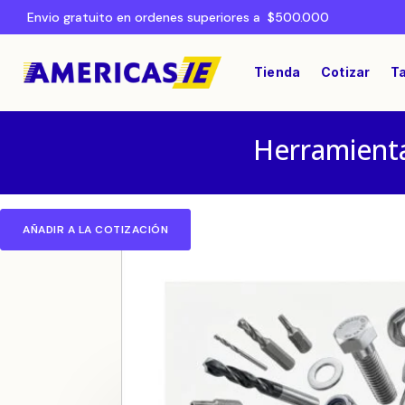
Envio gratuito en ordenes superiores a $500.000
Tienda
Cotizar
Ta
Herramienta
AÑADIR A LA COTIZACIÓN
Home
FERRETERÍA
/
/ Caja Superior Sali