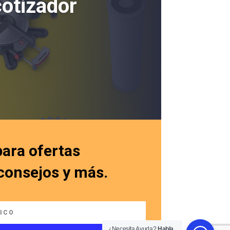
cotizador
para ofertas
 consejos y más.
¿Necesita Ayuda?
Habla