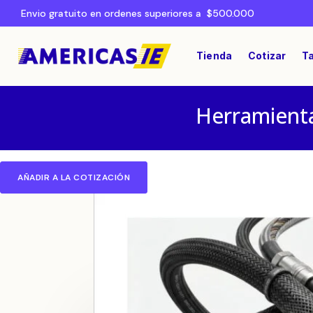
Envio gratuito en ordenes superiores a $500.000
Tienda
Cotizar
Ta
Herramienta
AÑADIR A LA COTIZACIÓN
Home
CABLES Y CONECTORES
/
/ Conec