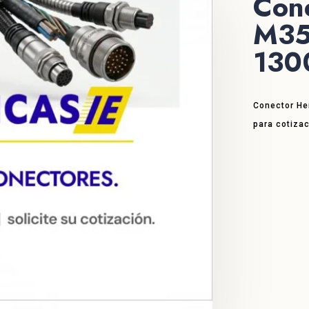
Con
M35
130
Conector He
para cotizac