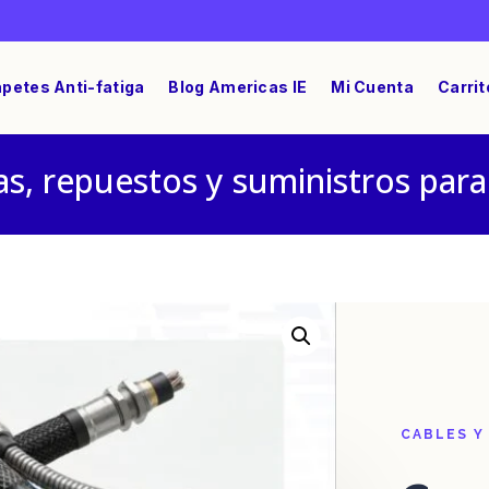
petes Anti-fatiga
Blog Americas IE
Mi Cuenta
Carrit
s, repuestos y suministros para
tor Hembra M35 CA3000-39 / 1300700021
CABLES Y