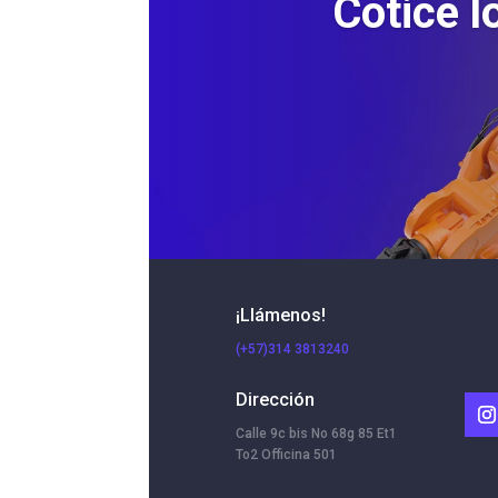
Cotice l
¡Llámenos!
(+57)314 3813240
Dirección
Calle 9c bis No 68g 85 Et1
To2 Officina 501