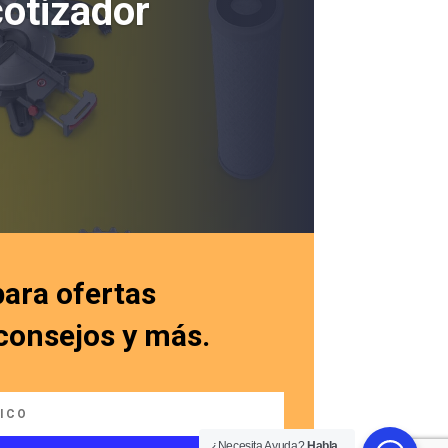
cotizador
para ofertas
 consejos y más.
¿Necesita Ayuda?
Habla