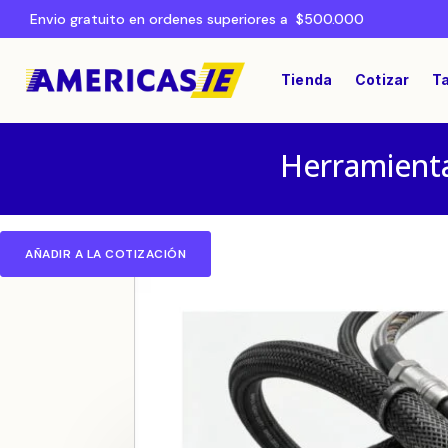
Envio gratuito en ordenes superiores a $500.000
Tienda
Cotizar
Ta
Herramienta
AÑADIR A LA COTIZACIÓN
Home
CABLES Y CONECTORES
/
/ Conect