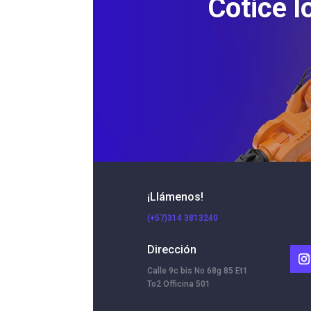
Cotice l
¡Llámenos!
(+57)314 3813240
Dirección
Calle 9c bis No 68g 85 Et1
To2 Officina 501