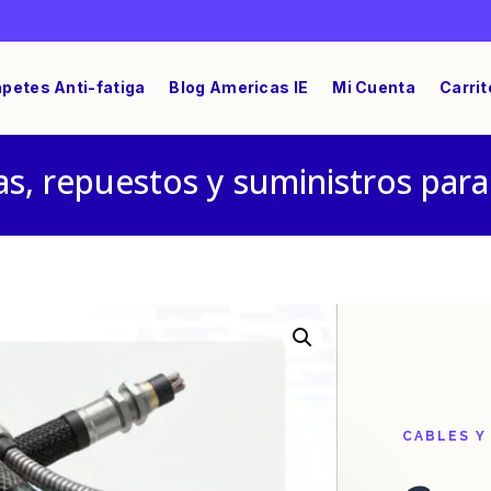
petes Anti-fatiga
Blog Americas IE
Mi Cuenta
Carrit
s, repuestos y suministros para
or Valvula Solenoide 0200001217
CABLES Y