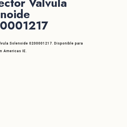
ctor Valvula
enoide
0001217
lvula Solenoide 0200001217. Disponible para
en Americas IE.