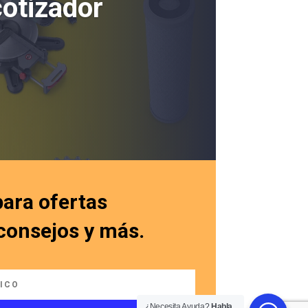
cotizador
para ofertas
 consejos y más.
¿Necesita Ayuda?
Habla