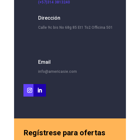
(+57)314 3813240
Dirección
Calle 9c bis No 68g 85 Et1 To2 Officina 501
Email
info@americasie.com
Regístrese para ofertas