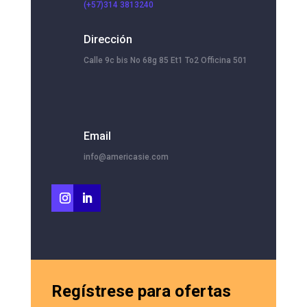
(+57)314 3813240
Dirección
Calle 9c bis No 68g 85 Et1 To2 Officina 501
Email
info@americasie.com
Regístrese para ofertas