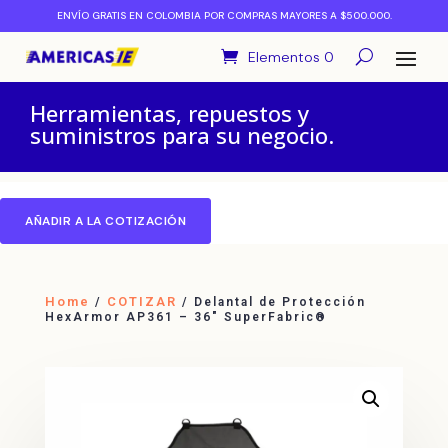
ENVÍO GRATIS EN COLOMBIA POR COMPRAS MAYORES A $500.000.
Elementos 0
Herramientas, repuestos y
suministros para su negocio.
AÑADIR A LA COTIZACIÓN
Home
COTIZAR
/
/ Delantal de Protección
HexArmor AP361 – 36″ SuperFabric®