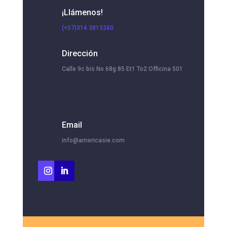
¡Llámenos!
(+57)314 3813240
Dirección
Calle 9c bis No 68g 85 Et1 To2 Officina 501
Email
info@americasie.com