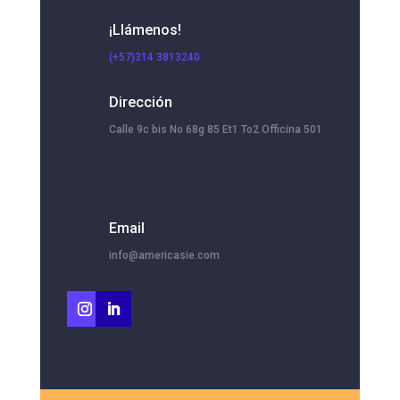
¡Llámenos!
(+57)314 3813240
Dirección
Calle 9c bis No 68g 85 Et1 To2 Officina 501
Email
info@americasie.com