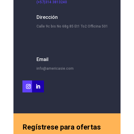
(+57)314 3813240
Dirección
Calle 9c bis No 68g 85 Et1 To2 Officina 501
Email
info@americasie.com
Regístrese para ofertas