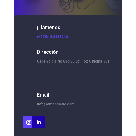
¡Llámenos!
(+57)314 3813240
Dirección
Calle 9c bis No 68g 85 Et1 To2 Officina 501
Email
info@americasie.com