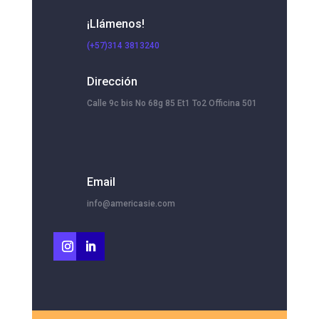
¡Llámenos!
(+57)314 3813240
Dirección
Calle 9c bis No 68g 85 Et1 To2 Officina 501
Email
info@americasie.com