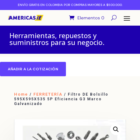
ENVÍO GRATIS EN COLOMBIA POR COMPRAS MAYORES A $500.000.
Elementos 0
Herramientas, repuestos y
suministros para su negocio.
AÑADIR A LA COTIZACIÓN
Home
FERRETERÍA
/
/ Filtro DE Bolsillo
595X595X535 5P Eficiencia G3 Marco
Galvanizado