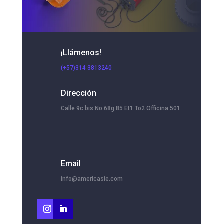
¡Llámenos!
(+57)314 3813240
Dirección
Calle 9c bis No 68g 85 Et1 To2 Officina 501
Email
info@americasie.com