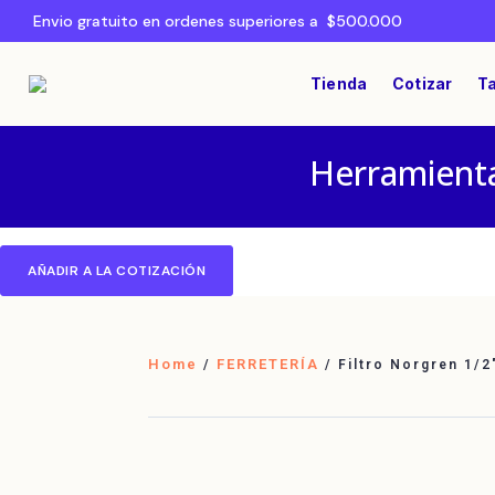
Envio gratuito en ordenes superiores a $500.000
Tienda
Cotizar
Ta
Herramienta
AÑADIR A LA COTIZACIÓN
Home
FERRETERÍA
/
/ Filtro Norgren 1/