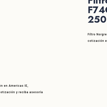
Filt
F74
250
Filtro Norg
cotización 
ón en Americas IE,
 cotización y reciba asesoría