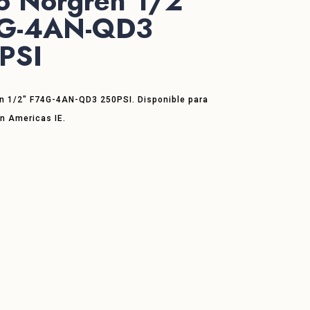
ro Norgren 1/2″
G-4AN-QD3
PSI
ren 1/2″ F74G-4AN-QD3 250PSI. Disponible para
en Americas IE.