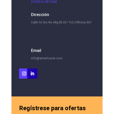
(+57)314 3813240
Dirección
Calle 9c bis No 68g 85 Et1 To2 Officina 501
Email
info@americasie.com
Regístrese para ofertas