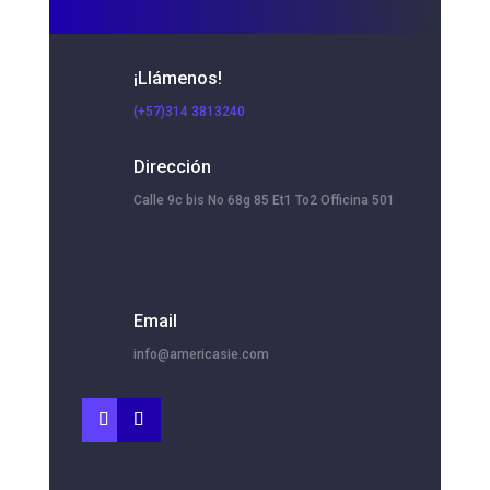
¡Llámenos!
(+57)314 3813240
Dirección
Calle 9c bis No 68g 85 Et1 To2 Officina 501
Email
info@americasie.com