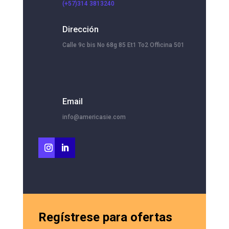
(+57)314 3813240
Dirección
Calle 9c bis No 68g 85 Et1 To2 Officina 501
Email
info@americasie.com
Regístrese para ofertas