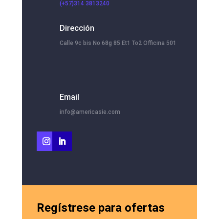
(+57)314 3813240
Dirección
Calle 9c bis No 68g 85 Et1 To2 Officina 501
Email
info@americasie.com
Regístrese para ofertas