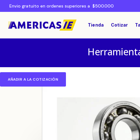
Envio gratuito en ordenes superiores a $500.000
Tienda
Cotizar
Ta
Herramienta
AÑADIR A LA COTIZACIÓN
Home
RODAMIENTOS Y TRANSMISIÓN
/