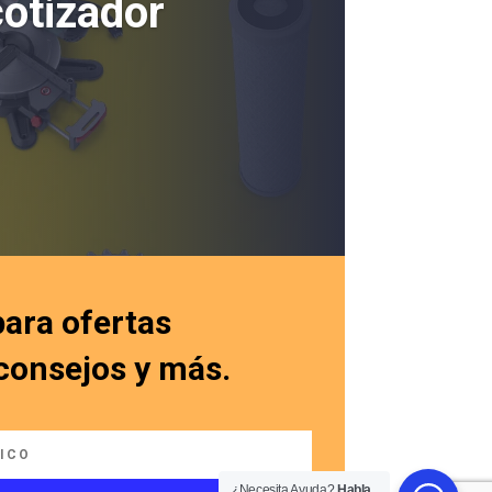
cotizador
para ofertas
 consejos y más.
¿Necesita Ayuda?
Habla