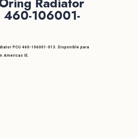
Oring Radiator
 460-106001-
adiator PCU 460-106001-013. Disponible para
en Americas IE.