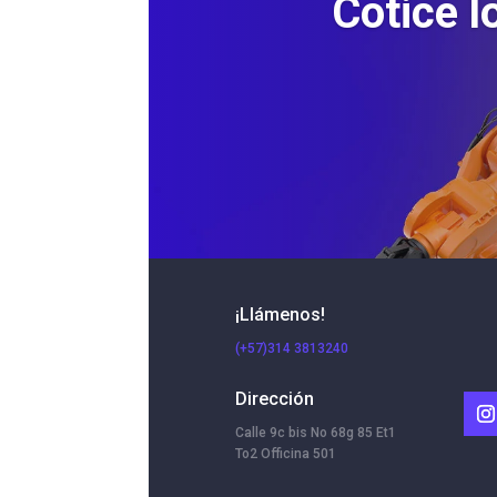
Cotice l
¡Llámenos!
(+57)314 3813240
Dirección
Calle 9c bis No 68g 85 Et1
To2 Officina 501