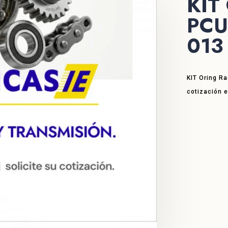
KIT 
PCU
013
KIT Oring R
cotización 