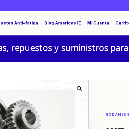
petes Anti-fatiga
Blog Americas IE
Mi Cuenta
Carrit
s, repuestos y suministros para
/ KIT Oring Radiator PCU 460-106001-013
RODAMIEN