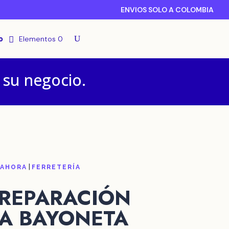
ENVIOS SOLO A COLOMBIA
o
Elementos 0
 su negocio.
|
 AHORA
FERRETERÍA
 REPARACIÓN
A BAYONETA