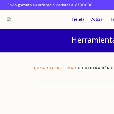
Envio gratuito en ordenes superiores a $500.000
Tienda
Cotizar
Ta
Herramienta
Home
FERRETERÍA
/
/ KIT REPARACIÓN 