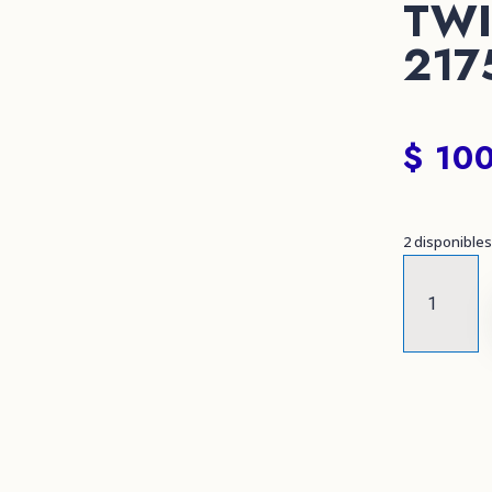
TWI
217
$
100
2 disponibles
KIT
REPARACIÓ
PARA
BAYONETA
TWIST
LOCK
REF
217502
GRACO