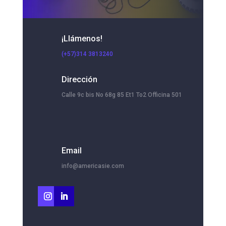
¡Llámenos!
(+57)314 3813240
Dirección
Calle 9c bis No 68g 85 Et1 To2 Officina 501
Email
info@americasie.com