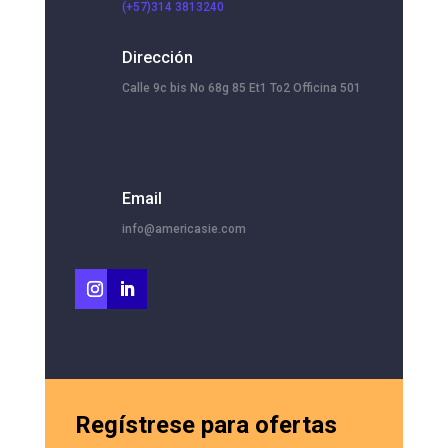
(+57)314 3813240
Dirección
Calle 9c bis No 68g 85 Et1 To2 Officina 501
Email
info@americasie.com
Regístrese para ofertas