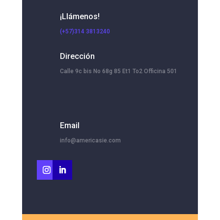
¡Llámenos!
(+57)314 3813240
Dirección
Calle 9c bis No 68g 85 Et1 To2 Officina 501
Email
info@americasie.com