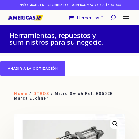
ENVÍO GRATIS EN COLOMBIA POR COMPRAS MAYORES A $500.000.
Elementos 0
Herramientas, repuestos y
suministros para su negocio.
AÑADIR A LA COTIZACIÓN
Home
OTROS
/
/ Micro Swich Ref: ES502E
Marca Euchner