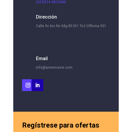
(+57)314 3813240
Dirección
Calle 9c bis No 68g 85 Et1 To2 Officina 501
Email
info@americasie.com
Regístrese para ofertas