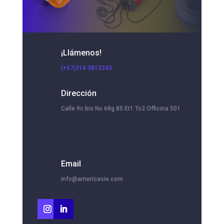
¡Llámenos!
(+57)314 3813240
Dirección
Calle 9c bis No 68g 85 Et1 To2 Officina 501
Email
info@americasie.com