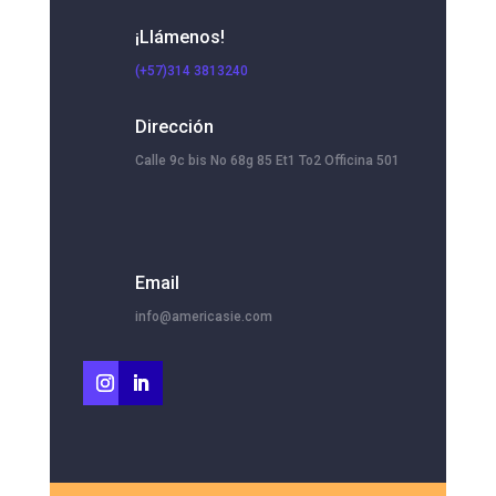
¡Llámenos!
(+57)314 3813240
Dirección
Calle 9c bis No 68g 85 Et1 To2 Officina 501
Email
info@americasie.com