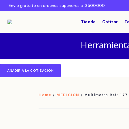
Envio gratuito en ordenes superiores a $500.000
Tienda
Cotizar
Ta
Herramienta
AÑADIR A LA COTIZACIÓN
Home
MEDICIÓN
/
/ Multimetro Ref: 177