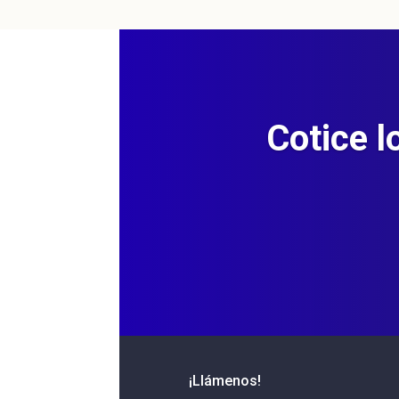
Cotice l
¡Llámenos!