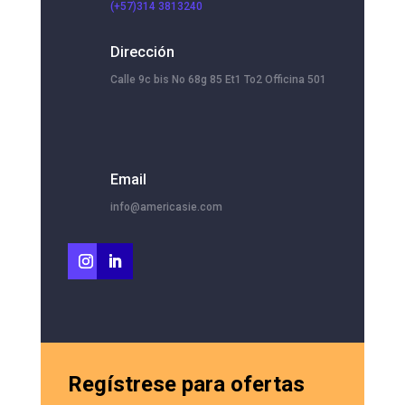
(+57)314 3813240
Dirección
Calle 9c bis No 68g 85 Et1 To2 Officina 501
Email
info@americasie.com
Regístrese para ofertas