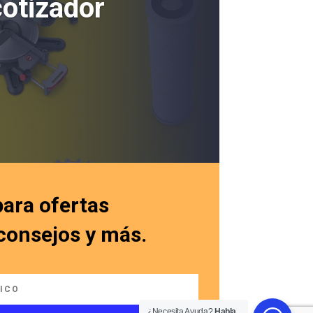
cotizador
para ofertas
 consejos y más.
¿Necesita Ayuda?
Habla