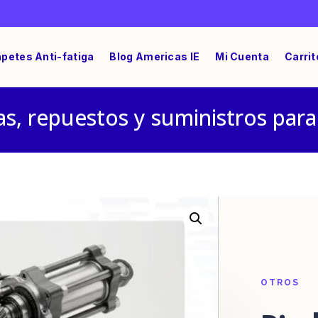
petes Anti-fatiga
Blog Americas IE
Mi Cuenta
Carrit
s, repuestos y suministros para
4 X 6″ GR220
OTROS