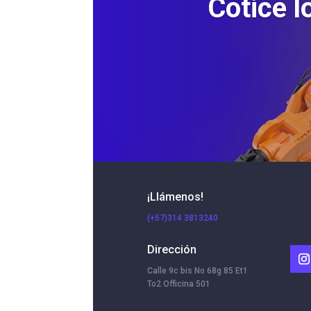
Cotice l
¡Llámenos!
(+57)314 3813240
Dirección
Calle 9c bis No 68g 85 Et1
To2 Officina 501