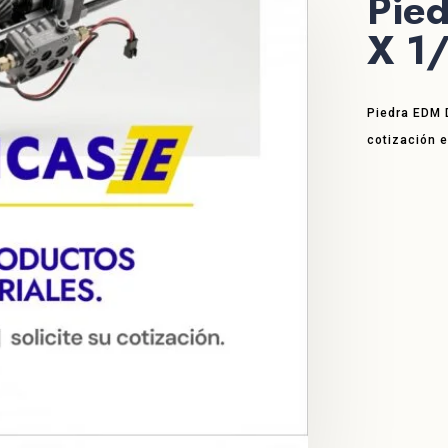
Pie
X 1
Piedra EDM 
cotización 