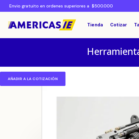
Envio gratuito en ordenes superiores a $500.000
Tienda
Cotizar
Ta
Herramienta
AÑADIR A LA COTIZACIÓN
Home
OTROS
/
/ Piedra EDM DE 1/2 X 1/