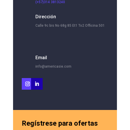
(+57)314 3813240
Dirección
Calle 9c bis No 68g 85 Et1 To2 Officina 501
Email
info@americasie.com
Regístrese para ofertas