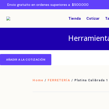
Envio gratuito en ordenes superiores a $500.000
Tienda
Cotizar
Ta
Herramienta
AÑADIR A LA COTIZACIÓN
Home
FERRETERÍA
/
/ Platina Calibrada 1