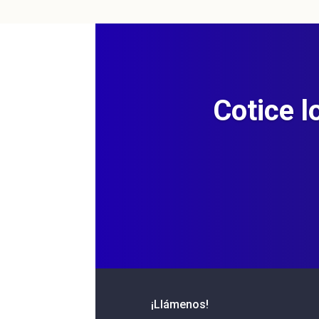
Cotice l
¡Llámenos!