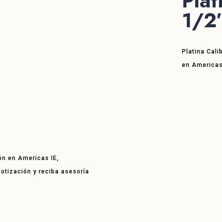
Plat
1/2
Platina Cali
en Americas
ón en Americas IE,
 cotización y reciba asesoría