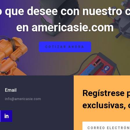
o que desee con nuestro 
en americasie.com
COTIZAR AHORA
Email
Regístrese 
info@americasie.com
exclusivas,