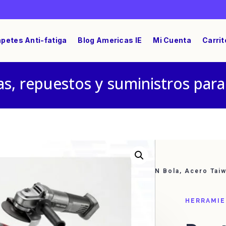
petes Anti-fatiga
Blog Americas IE
Mi Cuenta
Carrit
s, repuestos y suministros para
al DE 1/4″ Allen 5MM Largo 4″ Extremo EN Bola, Acero Tai
HERRAMI