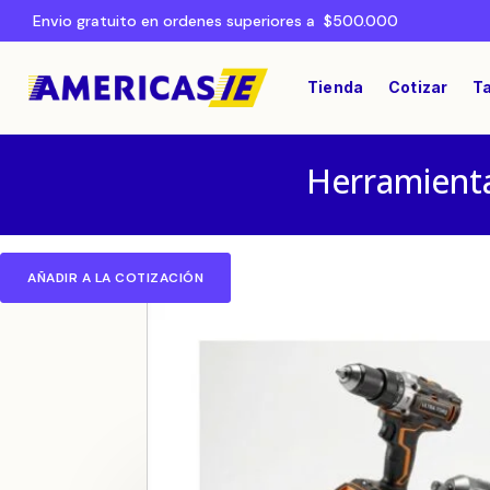
Envio gratuito en ordenes superiores a $500.000
Tienda
Cotizar
Ta
Herramienta
AÑADIR A LA COTIZACIÓN
Home
HERRAMIENTAS
/
/ Punta Hexagon