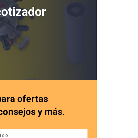
cotizador
para ofertas
 consejos y más.