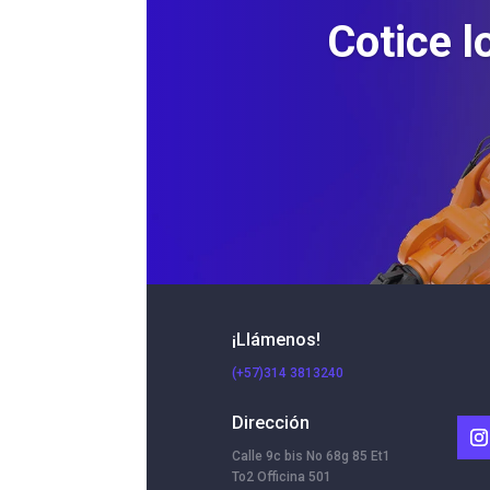
Cotice l
¡Llámenos!
(+57)314 3813240
Dirección
Calle 9c bis No 68g 85 Et1
To2 Officina 501