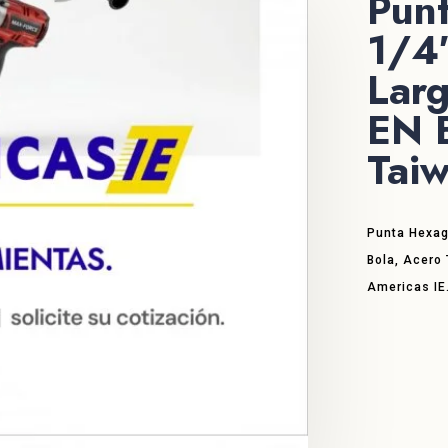
Pun
1/4
Lar
EN 
Tai
Punta Hexag
Bola, Acero 
Americas IE