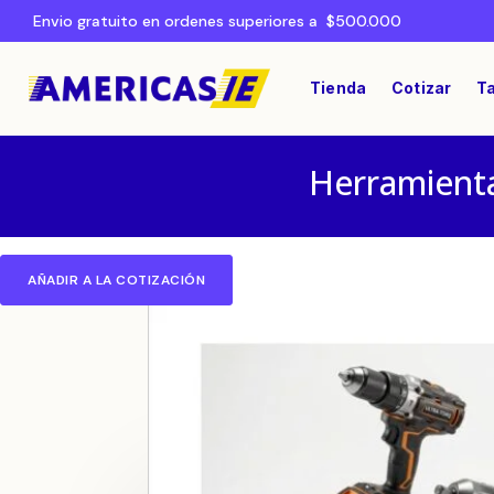
Envio gratuito en ordenes superiores a $500.000
Tienda
Cotizar
Ta
Herramienta
AÑADIR A LA COTIZACIÓN
Home
HERRAMIENTAS
/
/ Punta Torre TC