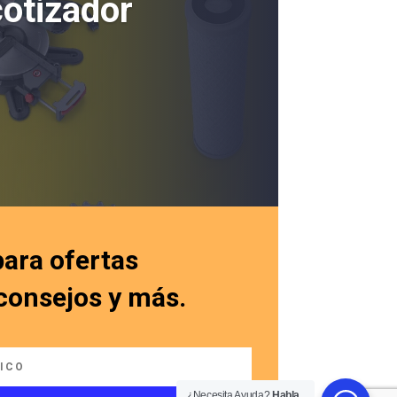
cotizador
para ofertas
 consejos y más.
¿Necesita Ayuda?
Habla