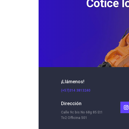
Cotice l
¡Llámenos!
(+57)314 3813240
Dirección
Calle 9c bis No 68g 85 Et1
To2 Officina 501