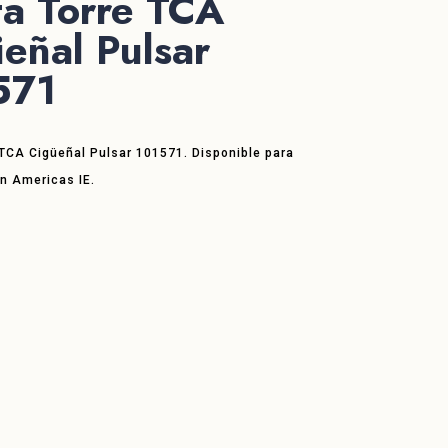
ta Torre TCA
eñal Pulsar
571
 TCA Cigüeñal Pulsar 101571. Disponible para
en Americas IE.