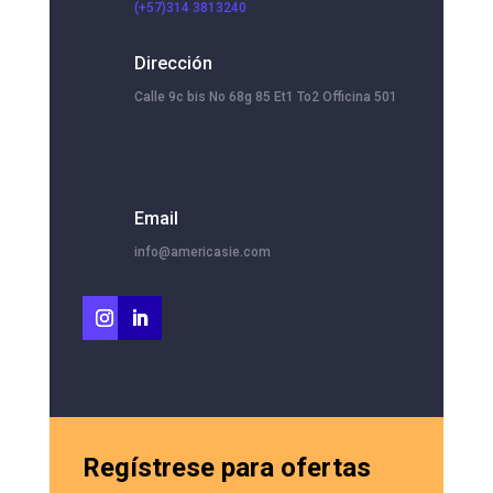
(+57)314 3813240
Dirección
Calle 9c bis No 68g 85 Et1 To2 Officina 501
Email
info@americasie.com
Regístrese para ofertas