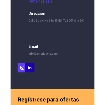
(+57)314 3813240
Dirección
Calle 9c bis No 68g 85 Et1 To2 Officina 501
Email
info@americasie.com
Regístrese para ofertas