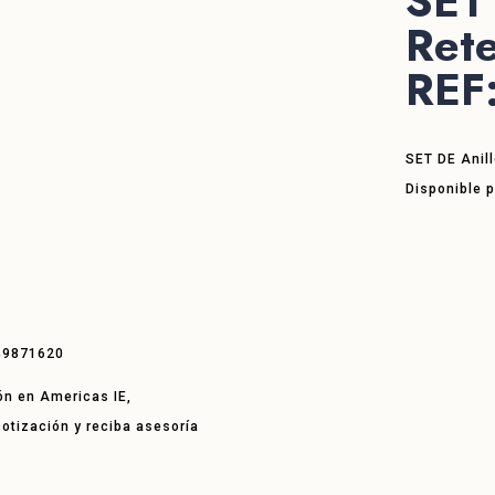
SET 
Ret
REF
SET DE Anil
Disponible p
49871620
ón en Americas IE,
 cotización y reciba asesoría