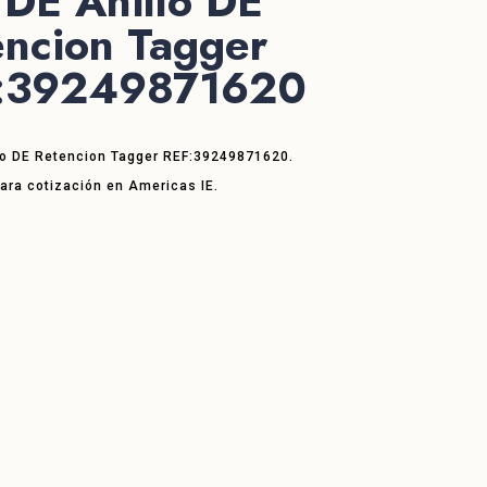
DE Anillo DE
encion Tagger
:39249871620
lo DE Retencion Tagger REF:39249871620.
ara cotización en Americas IE.