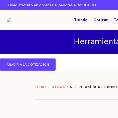
Envio gratuito en ordenes superiores a $500.000
Tienda
Cotizar
Ta
Herramienta
AÑADIR A LA COTIZACIÓN
Home
OTROS
/
/ SET DE Anillo DE Reten