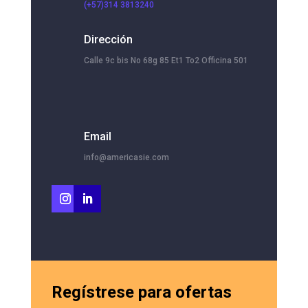
(+57)314 3813240
Dirección
Calle 9c bis No 68g 85 Et1 To2 Officina 501
Email
info@americasie.com
Regístrese para ofertas