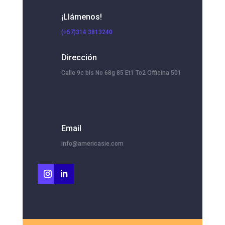
¡Llámenos!
(+57)314 3813240
Dirección
Calle 9c bis No 68g 85 Et1 To2 Officina 501
Email
info@americasie.com