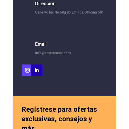
Dirección
Calle 9c bis No 68g 85 Et1 To2 Officina 501
Email
info@americasie.com
Regístrese para ofertas
exclusivas, consejos y
más.