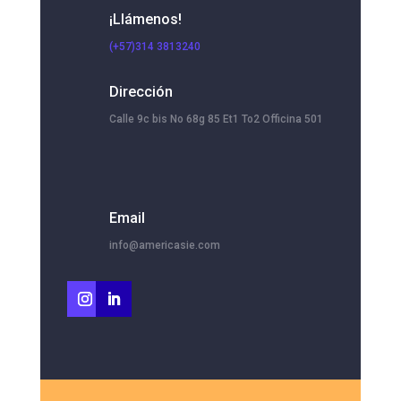
¡Llámenos!
(+57)314 3813240
Dirección
Calle 9c bis No 68g 85 Et1 To2 Officina 501
Email
info@americasie.com