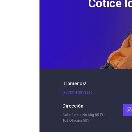
Cotice l
¡Llámenos!
(+57)314 3813240
Dirección
Calle 9c bis No 68g 85 Et1
To2 Officina 501