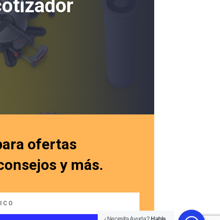
cotizador
para ofertas
 consejos y más.
¿Necesita Ayuda?
Habla