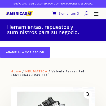
ENVÍO GRATIS EN COLOMBIA POR COMPRAS MAYORES A $500.000.
Elementos 0
Herramientas, repuestos y
suministros para su negocio.
AÑADIR A LA COTIZACIÓN
Home
NEUMÁTICA
/
/ Valvula Parker Ref:
B551BB549C 24V 1/4″