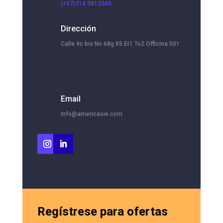
(+57)314 3813240
Dirección
Calle 9c bis No 68g 85 Et1 To2 Officina 501
Email
info@americasie.com
Regístrese para ofertas