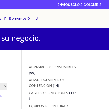
ENVIOS SOLO A COLOMBIA
o
Elementos 0
 su negocio.
ABRASIVOS Y CONSUMIBLES
99
99
productos
ALMACENAMIENTO Y
14
CONTENCIÓN
14
productos
CABLES Y CONECTORES
152
152
productos
EQUIPOS DE PINTURA Y