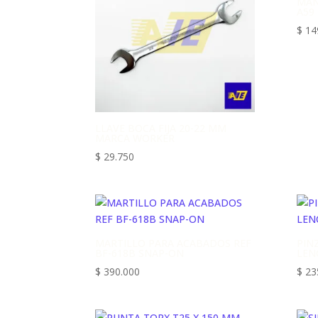
MAN
A59
$
14
LLAVE BOCA FIJA 20-22 MM
MARCA WORKER
$
29.750
MARTILLO PARA ACABADOS REF
PIN
BF-618B SNAP-ON
LEN
$
390.000
$
23