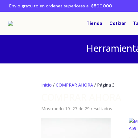
Envio gratuito en ordenes superiores a $500.000
Tienda
Cotizar
Ta
Herramienta
Inicio
/
COMPRAR AHORA
/ Página 3
COMPRAR AHORA
Mostrando 19–27 de 29 resultados