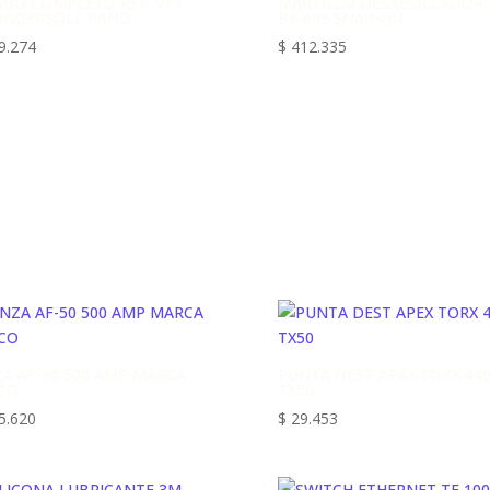
GO COMPLETO REF. VP1-
MARTILLO DESABOLLADOR 
 INGERSOLL RAND
BF-603 SNAP-ON
9.274
$
412.335
ZA AF-50 500 AMP MARCA
PUNTA DEST APEX TORX 44
CO
TX50
5.620
$
29.453