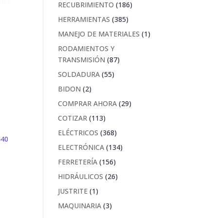
REF
186
RECUBRIMIENTO
186
productos
385
HERRAMIENTAS
385
productos
1
MANEJO DE MATERIALES
1
producto
RODAMIENTOS Y
87
TRANSMISIÓN
87
productos
55
SOLDADURA
55
productos
2
BIDON
2
productos
29
COMPRAR AHORA
29
productos
113
COTIZAR
113
productos
368
ELÉCTRICOS
368
productos
134
ELECTRÓNICA
134
productos
156
FERRETERÍA
156
0
productos
26
HIDRÁULICOS
26
productos
1
JUSTRITE
1
producto
3
MAQUINARIA
3
productos